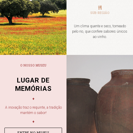
SUB-REGIÃO
Um clima quente e seco, torneado
pelo rio, que confere sabores únicos
ao vinho.
O NOSSO MUSEU
LUGAR DE
MEMÓRIAS
♦
A inovação traz o requinte, a tradição
mantém o sabor!
♦
ENTRE NO MUSEU