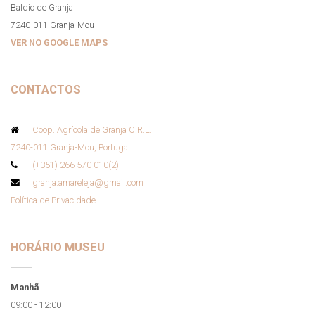
Coop. Agrícola de Granja C.R.L.
Baldio de Granja
7240-011 Granja-Mou
VER NO GOOGLE MAPS
CONTACTOS
Coop. Agrícola de Granja C.R.L.
7240-011 Granja-Mou, Portugal
(+351) 266 570 010(2)
granja.amareleja@gmail.com
Política de Privacidade
HORÁRIO MUSEU
Manhã