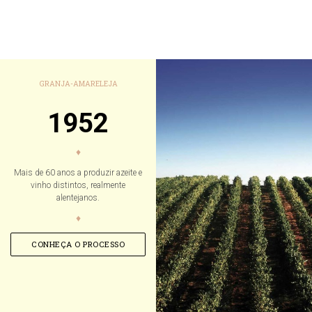
GRANJA-AMARELEJA
1952
♦
Mais de 60 anos a produzir azeite e
vinho distintos, realmente
alentejanos.
♦
CONHEÇA O PROCESSO