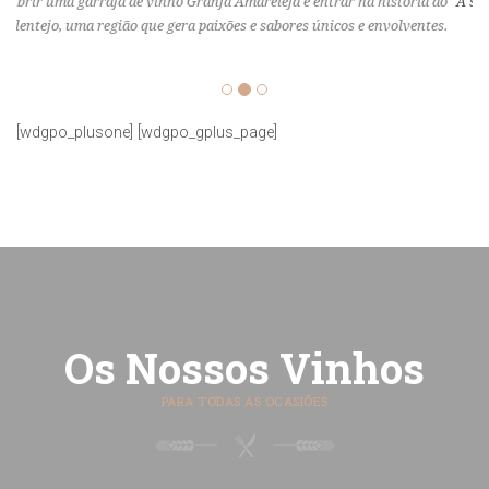
A sub-região da Granja-Amareleja beneficia de um clima extraordinário
para a produção de verdadeiros néctares reconhecidos em todo o
mundo!
[wdgpo_plusone] [wdgpo_gplus_page]
Os Nossos Vinhos
PARA TODAS AS OCASIÕES