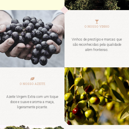
O NOSSO VINHO
Vinhos de prestígio e marcas que
são reconhecidas pela qualidade
além fronteiras.
O NOSSO AZEITE
Azeite Virgem Extra com um toque
doce e suave e aroma a maça,
ligeiramente picante.