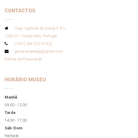
CONTACTOS
Coop. Agrícola de Granja C.R.L.
7240-011 Granja-Mou, Portugal
(+351) 266 570 010(2)
granja.amareleja@gmail.com
Política de Privacidade
HORÁRIO MUSEU
Manhã
09:00 - 12:00
Tarde
14:00 - 17:00
Sáb-Dom
Fechado